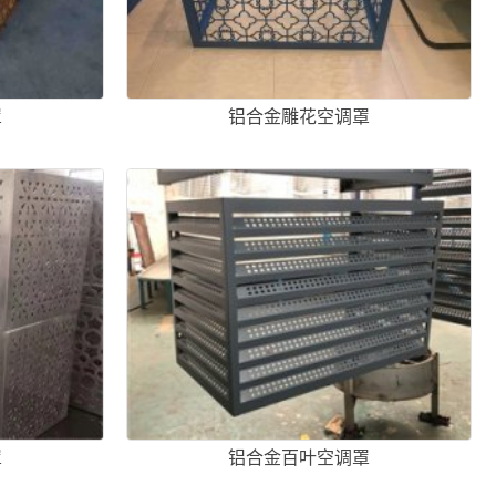
罩
铝合金雕花空调罩
罩
铝合金百叶空调罩