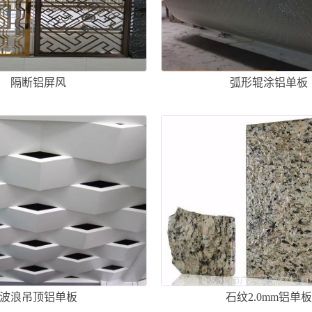
隔断铝屏风
弧形辊涂铝单板
波浪吊顶铝单板
石纹2.0mm铝单