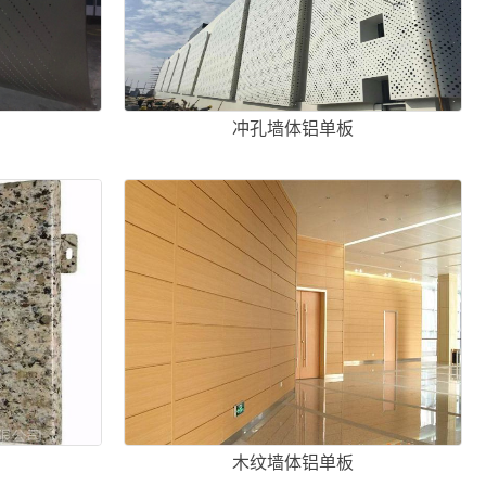
冲孔墙体铝单板
板
木纹墙体铝单板