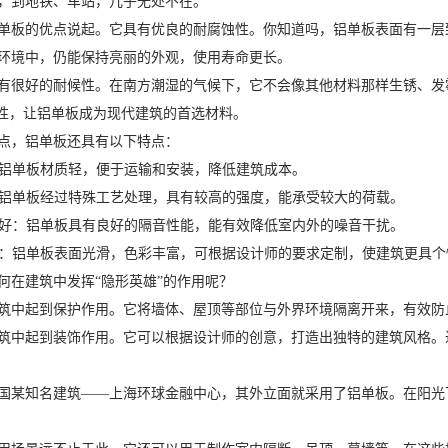
，到地铁、车站，几乎无处不在。
单板的优点说起。它具有优良的耐腐蚀性。你知道吗，铝单板表面有一层
环境中，仍能保持亮丽的外观，使用寿命更长。
有很好的耐候性。在南方潮湿的气候下，它不会像其他材料那样生锈、发
特性，让铝单板成为现代建筑的首选材料。
点，铝单板还具有以下特点：
轻：铝单板材质轻，便于运输和安装，降低建筑成本。
高：铝单板经过特殊工艺处理，具有较高的强度，能承受较大的荷载。
效果好：铝单板具有良好的隔音性能，能有效降低室内外的噪音干扰。
大方：铝单板表面光滑，色彩丰富，可根据设计师的要求定制，使建筑更具个
何在建筑中发挥“隐形英雄”的作用呢？
筑中起到保护作用。它将墙体、屋顶等部位与外界环境隔离开来，有效防
筑中起到装饰作用。它可以根据设计师的创意，打造出独特的建筑风格。
国某知名建筑——上海环球金融中心，其外立面就采用了铝单板。在阳光