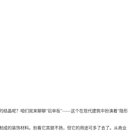
的结晶呢？咱们就来聊聊“
铝单板
”——这个在现代建筑中扮演着“隐形
制成的装饰材料。别看它其貌不扬，但它的用途可多了去了。从商业