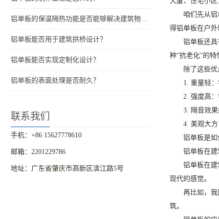
大厦、住宅小区
咱们先从铝
铝单板的保温隔热功能是否能够解决建筑物的结构问题？
得铝单板在户外
铝单板能否用于建筑拱桥设计？
铝单板还具
种“抗老化”的
铝单板能否实现定制化设计？
除了这些优
铝单板的表面处理是否耐久？
1. 重量
2. 强度
3. 隔音
联系我们
4. 美观
手机：+86 15627778610
铝单板是如
铝单板在建
邮箱：2201229786
铝单板在建
地址：广东省肇庆市高新区滨江路5号
现代的感觉。
再比如，我
筑。