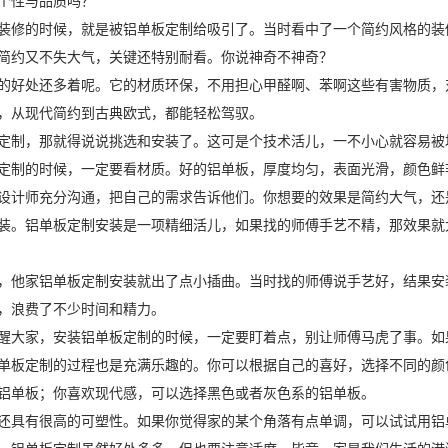
个性与品质吗？
装修的时候，就是被铝单板定制给吸引了。当时看中了一个简约风格的装
简约又不失大气，关键还特别耐看。你说神奇不神奇？
的好处还多着呢。它的材质环保，不用担心甲醛啊、苯啊这些有害物质，
，从现代简约到古典欧式，都能轻松驾驭。
定制，那就得说说挑选和安装了。这可是个技术活儿，一不小心就容易被
定制的时候，一定要看材质。好的铝单板，厚度均匀，表面光滑，颜色鲜
设计师充分沟通，把自己的需求告诉他们。你想要的效果是简约大气，还
装。铝单板定制安装是一项精细活儿，如果找的师傅手艺不精，那效果就
，他家铝单板定制安装就出了点小插曲。当时找的师傅说手艺好，结果安
，浪费了不少时间和精力。
醒大家，安装铝单板定制的时候，一定要盯着点，别让师傅马虎了事。如
单板定制的过程也是充满乐趣的。你可以根据自己的喜好，选择不同的颜
铝单板；你喜欢现代感，可以选择黑色或者灰色系的铝单板。
还具有很高的可塑性。如果你觉得家的某个角落有点单调，可以试试用铝