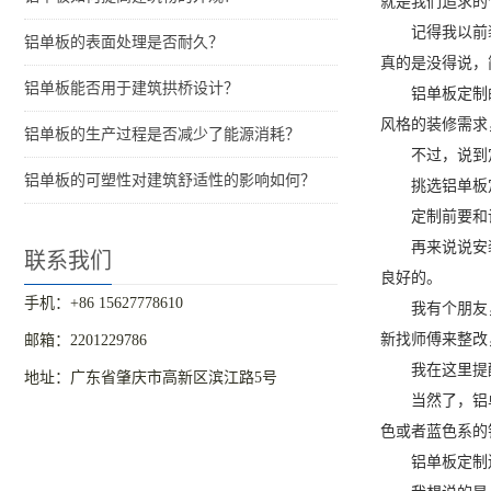
就是我们追求的
记得我以前
铝单板的表面处理是否耐久？
真的是没得说，
铝单板能否用于建筑拱桥设计？
铝单板定制
风格的装修需求
铝单板的生产过程是否减少了能源消耗？
不过，说到
铝单板的可塑性对建筑舒适性的影响如何？
挑选铝单板
定制前要和
再来说说安
联系我们
良好的。
手机：+86 15627778610
我有个朋友
新找师傅来整改
邮箱：2201229786
我在这里提
地址：广东省肇庆市高新区滨江路5号
当然了，铝
色或者蓝色系的
铝单板定制