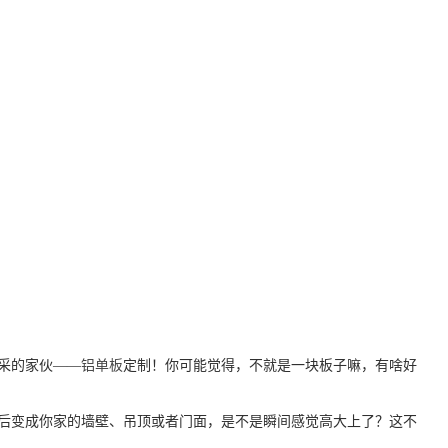
采的家伙——
铝单板
定制！你可能觉得，不就是一块板子嘛，有啥好
后变成你家的墙壁、吊顶或者门面，是不是瞬间感觉高大上了？这不