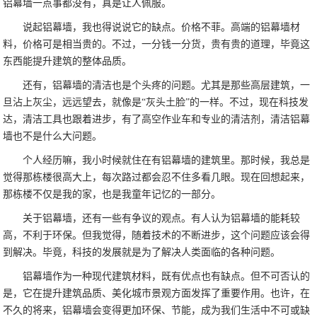
铝幕墙一点事都没有，真是让人佩服。
说起铝幕墙，我也得说说它的缺点。价格不菲。高端的铝幕墙材
料，价格可是相当贵的。不过，一分钱一分货，贵有贵的道理，毕竟这
东西能提升建筑的整体品质。
还有，铝幕墙的清洁也是个头疼的问题。尤其是那些高层建筑，一
旦沾上灰尘，远远望去，就像是“灰头土脸”的一样。不过，现在科技发
达，清洁工具也跟着进步，有了高空作业车和专业的清洁剂，清洁铝幕
墙也不是什么大问题。
个人经历嘛，我小时候就住在有铝幕墙的建筑里。那时候，我总是
觉得那栋楼很高大上，每次路过都会忍不住多看几眼。现在回想起来，
那栋楼不仅是我的家，也是我童年记忆的一部分。
关于铝幕墙，还有一些有争议的观点。有人认为铝幕墙的能耗较
高，不利于环保。但我觉得，随着技术的不断进步，这个问题应该会得
到解决。毕竟，科技的发展就是为了解决人类面临的各种问题。
铝幕墙作为一种现代建筑材料，既有优点也有缺点。但不可否认的
是，它在提升建筑品质、美化城市景观方面发挥了重要作用。也许，在
不久的将来，铝幕墙会变得更加环保、节能，成为我们生活中不可或缺