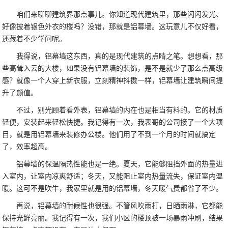
咱们来聊聊建筑界那点事儿。你知道现代建筑里，那些闪闪发光、
好像披着银色外衣的楼吗？没错，那就是铝幕墙。这玩意儿不仅好看，
还藏着不少学问呢。
我得说，铝幕墙这东西，真的是现代建筑的点睛之笔。想想看，那
些高耸入云的大楼，如果没有铝幕墙的装饰，是不是就少了那么点高级
感？就像一个人穿上新衣服，立刻精神抖擞一样，铝幕墙让建筑瞬间提
升了颜值。
不过，别光顾着看外表，铝幕墙的内在也是相当有料的。它的材质
轻便，安装起来轻松快捷。我记得有一次，我表哥的公司接了一个大项
目，就是用铝幕墙来装修办公楼。他们用了不到一个月的时间就搞定
了，效率超高。
铝幕墙的保温隔热性能也是一绝。夏天，它能够阻挡外面的热量进
入室内，让室内凉爽舒适；冬天，又能阻止室内热量流失，保证室内温
暖。这可不是吹牛，我家里就是用的铝幕墙，冬天暖气费都省了不少。
再说，铝幕墙的耐候性也很强。不管风吹雨打，日晒雨淋，它都能
保持光鲜亮丽。我记得有一次，我们小区的楼顶被一场暴雨冲刷，结果