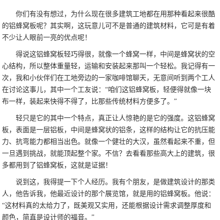
你们有没有想过，为什么现在很多建筑工地都在用那种看起来很酷
的铝蜂窝板呢？其实啊，这玩意儿可不是普通的建筑材料，它可是有着
不少让人眼前一亮的优点呢！
得说这铝蜂窝板轻巧得很，就像一个蜂窝一样，中间是蜂窝状的空
心结构，所以整体重量轻，运输和安装起来那叫一个轻松。我记得有一
次，我和小伙伴们在工地旁边的一家咖啡馆聊天，无意间听到两个工人
在讨论这事儿，其中一个工友说：“咱们这铝蜂窝板，轻便得就像一块
布一样，装起来快得不得了，比那些传统材料方便多了。”
轻只是它的其中一个特点，真正让人惊艳的是它的强度。这铝蜂窝
板，表面是一层铝板，中间是蜂窝状的铝条，这样的结构让它的抗压能
力、抗弯能力都相当出色。就像一个健壮的大汉，虽然看起来不重，但
一旦遇到挑战，就能顶起整个家。不信？去看看那些高大上的建筑，很
多都用到了铝蜂窝板，这就是证据！
说到这，我得提一下个人经历。我有个朋友，是做建筑设计的那类
人，他告诉我，他最近设计的那个展览馆，就是用的铝蜂窝板。他说：
“这材料真的太给力了，既美观又实用，还能根据设计需求调整厚度和
颜色，简直是设计师的福音。”