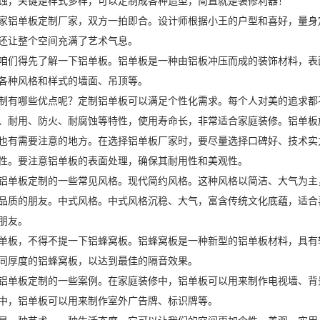
蚀，关键是样式多样，可以定制成各种造型，简直就是装修利器！
家铝单板定制厂家，双方一拍即合。设计师根据小王的户型和喜好，量身
还让整个空间充满了艺术气息。
咱们得先了解一下铝单板。铝单板是一种由铝板冲压而成的装饰材料，表
各种风格和样式的墙面、吊顶等。
制有哪些优点呢？定制铝单板可以满足个性化需求。每个人对美的追求都
、耐用、防火、耐腐蚀等特性，使用寿命长，非常适合家庭装修。铝单板
也有需要注意的地方。在选择铝单板厂家时，要尽量选择口碑好、技术实
性。要注意铝单板的表面处理，确保其耐用性和美观性。
铝单板定制的一些常见风格。现代简约风格。这种风格以简洁、大气为主
品质的朋友。中式风格。中式风格沉稳、大气，富含传统文化底蕴，适合
朋友。
单板，不得不提一下铝蜂窝板。铝蜂窝板是一种新型的铝单板材料，具有
同厚度的铝蜂窝板，以达到最佳的隔音效果。
铝单板定制的一些案例。在家庭装修中，铝单板可以用来制作电视墙、背
中，铝单板可以用来制作室外广告牌、标识牌等。