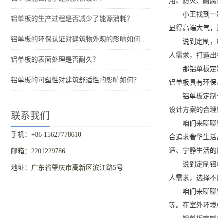
用、防火、耐腐
小王找到一
铝单板的生产过程是否减少了能源消耗？
显得高端大气，
铝单板的环保认证对建筑物外观的影响如何评估？
说到定制，
人需求，打造出
铝单板的表面处理是否耐久？
那铝单板定
铝单板的可塑性对建筑舒适性的影响如何？
铝单板具有环保
铝单板定制
设计方案的合理
联系我们
咱们来聊聊
手机：+86 15627778610
合追求奢华生活
适、宁静生活的
邮箱：2201229786
说到定制铝
地址：广东省肇庆市高新区滨江路5号
人需求，选择不
咱们来聊聊
等。在室外环境