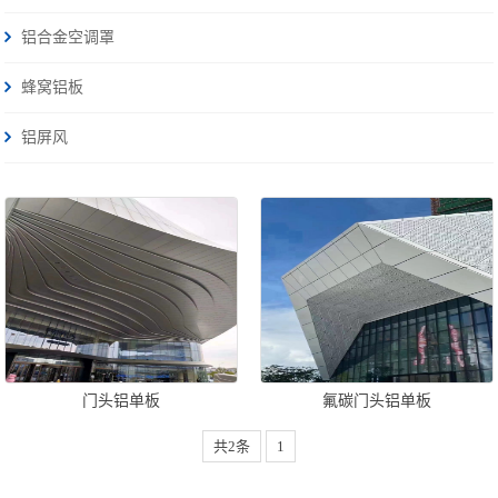
铝合金空调罩
蜂窝铝板
铝屏风
门头铝单板
氟碳门头铝单板
共2条
1