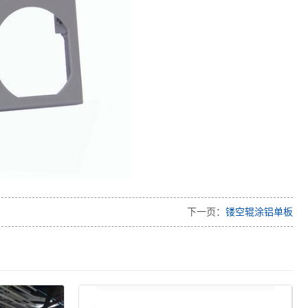
下一页：
镂空辊涂铝单板