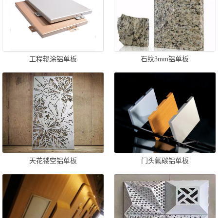
工程辊涂铝单板
石纹3mm铝单板
天花镂空铝单板
门头氟碳铝单板