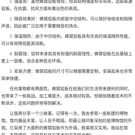
1. 强度高：虽然蜂窝铝板很轻，但其结构强度却非常高，远超普通
铝板。在抗震、抗风方面有着出色的表现。
2. 隔音效果好：蜂窝铝板内部是中空结构，可以很好地吸收和阻隔
声音，因此被广泛应用于需要隔音的场合。
3. 保温隔热：由于中空结构，蜂窝铝板具有优良的保温隔热性能，
可以有效降低能源消耗。
4. 耐腐蚀：铝材本身就具有较强的耐腐蚀性，蜂窝铝板在此基础上
更上一层楼，适合各种恶劣环境。
5. 安装方便：蜂窝铝板的尺寸可以根据需要定制，安装起来也非常
简单快捷。
任何事物都有两面性。蜂窝铝板在给我们的生活带来便利的同时，
也带来了一些挑战。加工难度大、成本相对较高。但相信随着技术的不
断进步，这些问题终将得到解决。
让我再分享一个小故事。记得有一次，我去参观一座新建的博物
馆。馆内展品丰富，让人目不暇接。但最让我印象深刻的是博物馆的外
观。它采用了大面积的蜂窝铝板作为外墙，既美观又实用。我站在馆