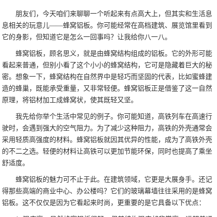
朋友们，今天咱们来聊聊一个听起来有点高大上，但其实和生活息
息相关的玩意儿——蜂窝铝板。你可能经常在高档建筑、展览馆里看到
它的身影，但知道它是怎么一回事吗？让我给你八一八。
蜂窝铝板，顾名思义，就是由蜂窝结构组成的铝板。它的外形可能
看起来普通，但别小看了这个小小的蜂窝结构，它可是隐藏着巨大的秘
密。想象一下，蜂窝结构在自然界中是轻巧而坚固的代表，比如蜜蜂建
造的蜂巢，既能承受重量，又非常轻便。蜂窝铝板正是借鉴了这一自然
原理，将铝材加工成蜂窝状，使其既轻又坚。
我先给你举个生活中常见的例子。你可能知道，高铁列车在高速行
驶时，会遇到强大的空气阻力。为了减少这种阻力，高铁的外壳通常会
采用轻质高强度的材料。蜂窝铝板就因其优异的性能，成为了高铁外壳
的不二之选。轻便的材料让高铁可以更加节能环保，同时也提高了乘坐
舒适度。
蜂窝铝板的魅力可不止于此。在建筑领域，它更是大展身手。还记
得那些高端的商业中心、办公楼吗？它们的玻璃幕墙往往采用的是蜂窝
铝板。这不仅仅是因为它看起来时尚，更重要的是它具备以下优点：