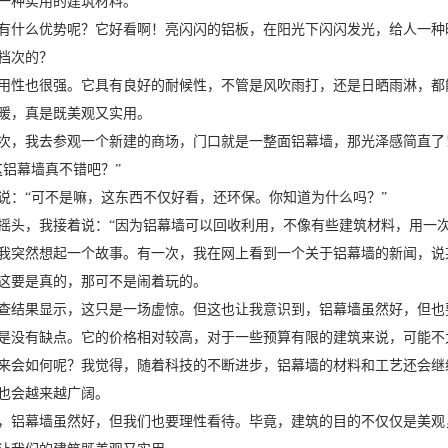
一种实用的建筑材料。
有什么优势呢？它好看啊！亮闪闪的铝板，在阳光下闪闪发光，给人一种
档次的？
用性也很强。它具有良好的耐候性，不管是风吹雨打，还是日晒雨淋，都
暖，真是既美观又实用。
次，我去参观一个新建的商场，门口就是一整面铝幕墙，那光泽感简直了
这铝幕墙真不错吧？”
说：“可不是嘛，这东西不仅好看，还环保。你知道为什么吗？”
摇头，我接着说：“因为铝幕墙可以回收利用，不像有些建筑材料，用一
我突然想起一个故事。有一次，我在网上看到一个关于铝幕墙的新闻，说
这要是真的，那可不是闹着玩的。
查结果显示，这只是一场虚惊。但这也让我意识到，铝幕墙虽然好，但也
是没有缺点。它的价格相对较高，对于一些预算有限的建筑来说，可能不
来会如何呢？我觉得，随着科技的不断进步，铝幕墙的材料和工艺还会继
也会越来越广阔。
，铝幕墙虽然好，但我们也要理性看待。毕竟，建筑的目的不仅仅是美观