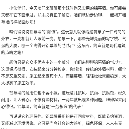
小伙伴们，今天咱们来聊聊那个既时尚又实用的铝幕墙。你可能每
天都在它下面走过，却未必真正了解它。咱们就边走边聊，一起揭开铝
幕墙的神秘面纱吧！
咱们得说说铝幕墙的“颜值”。这玩意儿就像给建筑穿了一件时尚的
外衣，一亮相就让人眼前一亮。想象一下，那些光鲜亮丽的写字楼、气
派的大厦，哪一个离得开铝幕墙的“加持”？这东西，简直就是现代建筑
的点睛之笔！
颜值只是它众多优点中的一小部分。咱们来聊聊铝幕墙的“实力”。
这货轻巧得很，安装起来分分钟搞定。你想想，传统的外墙材料，哪个
不是又重又笨，施工起来累死个人。而铝幕墙，轻轻松松就能搞定，大
大提高了施工效率。
铝幕墙的耐用性也不容小觑。这玩意儿抗风、抗雨、抗腐蚀，经久
耐用，让人省心。不像有些材料，一两年就出现各种问题，维修起来闹
心得很。铝幕墙，简直就是“一劳永逸”的代表！
再说说它的环保性。铝幕墙采用的是可回收材料，既能节约资源，
又能减少环境污染。这可是当今社会的大趋势，绿色环保，人人有责