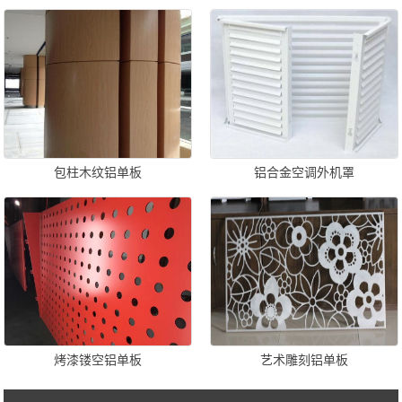
包柱木纹铝单板
铝合金空调外机罩
烤漆镂空铝单板
艺术雕刻铝单板