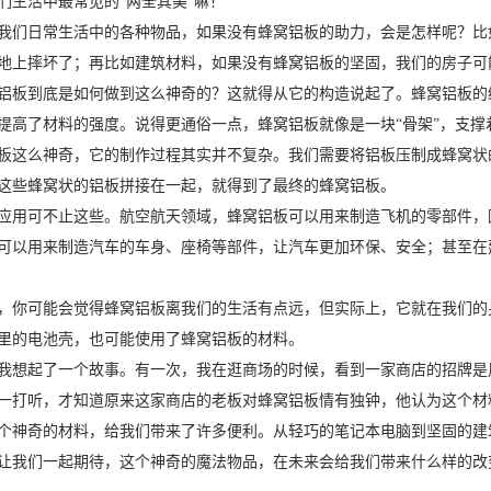
们生活中最常见的“两全其美”嘛！
我们日常生活中的各种物品，如果没有蜂窝铝板的助力，会是怎样呢？比
地上摔坏了；再比如建筑材料，如果没有蜂窝铝板的坚固，我们的房子可
铝板到底是如何做到这么神奇的？这就得从它的构造说起了。蜂窝铝板的
提高了材料的强度。说得更通俗一点，蜂窝铝板就像是一块“骨架”，支撑
板这么神奇，它的制作过程其实并不复杂。我们需要将铝板压制成蜂窝状
这些蜂窝状的铝板拼接在一起，就得到了最终的蜂窝铝板。
应用可不止这些。航空航天领域，蜂窝铝板可以用来制造飞机的零部件，
可以用来制造汽车的车身、座椅等部件，让汽车更加环保、安全；甚至在
，你可能会觉得蜂窝铝板离我们的生活有点远，但实际上，它就在我们的
里的电池壳，也可能使用了蜂窝铝板的材料。
我想起了一个故事。有一次，我在逛商场的时候，看到一家商店的招牌是
一打听，才知道原来这家商店的老板对蜂窝铝板情有独钟，他认为这个材
个神奇的材料，给我们带来了许多便利。从轻巧的笔记本电脑到坚固的建
让我们一起期待，这个神奇的魔法物品，在未来会给我们带来什么样的改