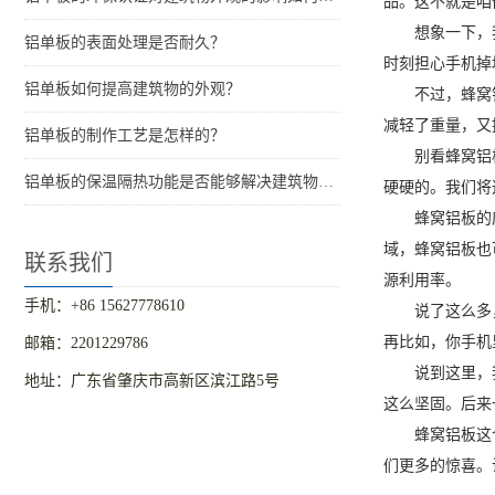
品。这不就是咱
想象一下，
铝单板的表面处理是否耐久？
时刻担心手机掉
铝单板如何提高建筑物的外观？
不过，蜂窝
减轻了重量，又
铝单板的制作工艺是怎样的？
别看蜂窝铝
铝单板的保温隔热功能是否能够解决建筑物的结构问题？
硬硬的。我们将
蜂窝铝板的
域，蜂窝铝板也
联系我们
源利用率。
手机：+86 15627778610
说了这么多
再比如，你手机
邮箱：2201229786
说到这里，
地址：广东省肇庆市高新区滨江路5号
这么坚固。后来
蜂窝铝板这
们更多的惊喜。