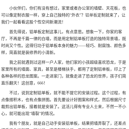
小伙伴们，你们有没有想过，家里或者办公室的墙壁、天花板，也
可以像定制衣服一样，穿上自己独特的“外衣”？
铝单板
定制就来了，让
我们一起看看这股个性空间新潮流！
首先得说，铝单板定制这事儿，有点意思。想象一下，你家的客
厅，不再是千篇一律的白墙，而是用定制铝单板打造的独特背景墙，既
时尚又个性。这得归功于铝单板本身的魅力——轻巧、耐腐蚀、颜色多
样，简直就是装修界的小清新。
我之前就遇到过这样一户人家，他们家的小孩超级喜欢恐龙，于是
家里所有的墙面、家具，甚至是楼梯扶手，都用了定制铝单板，印上了
各种各样的恐龙图案。一走进家门，就像走进了恐龙的世界，孩子们简
直乐翻天！这创意，666！
不过，说到定制铝单板，就不能不提它的安装过程。这个过程，有
点像搭积木，也有点像拼图。首先要设计好图案和样式，然后根据尺寸
裁剪出铝单板，接着就是安装了。这活儿得有专业人士来，不然一不小
心，就可能出现“墙裂”的情况。
我有个朋友，就是自己动手安装铝单板，结果把墙弄裂了，还差点