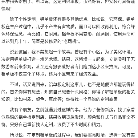
把手指头给削了。所以说，这定制铝单板，虽然好看，但安装可真得谨
慎啊！
除了个性定制，铝单板还有很多其他优点。比如说，它环保。铝单
板在生产过程中，几乎不产生有害物质，而且可以回收再利用，符合绿
色环保理念。再比如，它耐用。铝单板不易变形、耐磨损，使用寿命可
以达到几十年，简直是装修界的“老司机”。
说到这里，我不禁想起一个故事。曾经有个小区，为了美化环境，
决定用铝单板打造一堵艺术墙。结果，这堵墙一立起来，立刻吸引了无
数游客前来参观，甚至还有摄影爱好者专门跑到这小区来拍照。可见，
铝单板不仅美化了环境，还为小区带来了经济效益。
不过，话又说回来，铝单板定制这事儿，也不是随便谁都能玩得转
的。首先你得有想法，知道自己想要什么风格；你得了解铝单板的相关
知识，比如材质、颜色、厚度等；你得找一个靠谱的定制商家。
我有个朋友，之前就遇到过这样的事。他为了装修新房，找了家看
似靠谱的铝单板定制店，结果收到货后发现，颜色和样式与样品完全不
符。只好自己重新找人定制，浪费了不少时间和精力。
所以说，在定制铝单板的过程中，我们要擦亮眼睛，选择一家有实