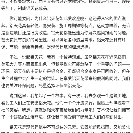
板，不仅美观大方，而且具有很好的耐腐蚀性。将铝板进行弯曲、焊接
等加工，制成铝天花成品。
你可能要问，为什么铝天花如此受欢迎呢？这还得从它的优点说
起。铝天花具有轻便、易安装、施工周期短等特点。这就意味着，无论
是新建项目还是旧房改造，铝天花都能迅速为你解决遮风挡雨的问题。
铝天花具有良好的可塑性，可以满足各种造型需求。铝天花还具有环
保、节能、健康等特点，是现代建筑的理想选择。
不过，说起铝天花，我有一个独特观点。虽然铝天花在遮风挡雨、
美观大方等方面表现出色，但我觉得它可能忽略了一个重要的问题——
环保。铝天花的主要材料是铝合金，虽然铝合金本身是可回收的，但在
生产过程中会产生一定的污染。在享受铝天花带来的便利的同时，我们
也要关注环保问题，尽量选择环保型铝天花。
说到这里，我想起了一个故事。有一次，我去参观一个建筑工地，
看到工人们正在安装铝天花。他们一个个汗流浃背，但脸上却洋溢着幸
福的笑容。我想，这就是铝天花带给我们的力量吧！它不仅让我们拥有
了一个舒适的生活环境，还让我们感受到了建筑工人们的辛勤付出。
铝天花是现代建筑中不可或缺的元素。它既能遮风挡雨，又能美化