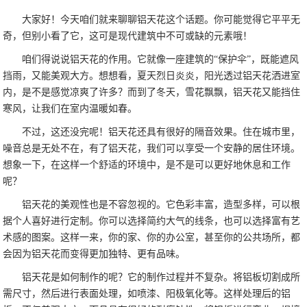
大家好！今天咱们就来聊聊铝天花这个话题。你可能觉得它平平无
奇，但别小看了它，这可是现代建筑中不可或缺的元素哦！
咱们得说说铝天花的作用。它就像一座建筑的“保护伞”，既能遮风
挡雨，又能美观大方。想想看，夏天烈日炎炎，阳光透过铝天花洒进室
内，是不是感觉凉爽了许多？而到了冬天，雪花飘飘，铝天花又能挡住
寒风，让我们在室内温暖如春。
不过，这还没完呢！铝天花还具有很好的隔音效果。住在城市里，
噪音总是无处不在，有了铝天花，我们可以享受一个安静的居住环境。
想象一下，在这样一个舒适的环境中，是不是可以更好地休息和工作
呢？
铝天花的美观性也是不容忽视的。它色彩丰富，造型多样，可以根
据个人喜好进行定制。你可以选择简约大气的线条，也可以选择富有艺
术感的图案。这样一来，你的家、你的办公室，甚至你的公共场所，都
会因为铝天花而变得更加独特、更有品味。
铝天花是如何制作的呢？它的制作过程并不复杂。将铝板切割成所
需尺寸，然后进行表面处理，如喷漆、阳极氧化等。这样处理后的铝