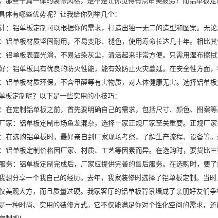
，那些千篇一律的装修风格，是不是让你觉得有点审美疲劳？而铝单板定
具体有哪些优势呢？让我给你列举几个：
化设计：铝单板定制可以根据你的需求，打造出独一无二的造型和图案。无
性强：铝单板材质坚固耐用，不易变形、褪色，使用寿命长达几十年。相比
清洁：铝单板表面光滑，不易沾染灰尘，清洁起来非常方便。只需用湿布擦
性能好：铝单板具有优良的防火性能，能有效防止火灾蔓延。在安全性方面
健康：铝单板材质环保，不含甲醛等有害物质，对人体健康无害。选择铝单
单板定制呢？以下是一些实用的小技巧：
需求：在定制铝单板之前，首先要明确自己的需求，包括尺寸、颜色、图案
正规厂家：铝单板定制市场鱼龙混杂，选择一家正规厂家至关重要。正规厂
现场：在选购铝单板时，最好亲自到厂家现场考察，了解生产流程、设备等
价格：铝单板定制价格因厂家、材质、工艺等因素而异。在选购时，要货比
售后服务：铝单板定制完成后，厂家应提供完善的售后服务。在选购时，要
我想分享一个我自己的经历。去年，我家装修时选择了铝单板定制。当时
仅美观大方，而且质量过硬。我家客厅的铝单板背景墙成了亲朋好友们争相
是一种时尚、实用的装修方式。它不仅能满足你对个性化空间的需求，还