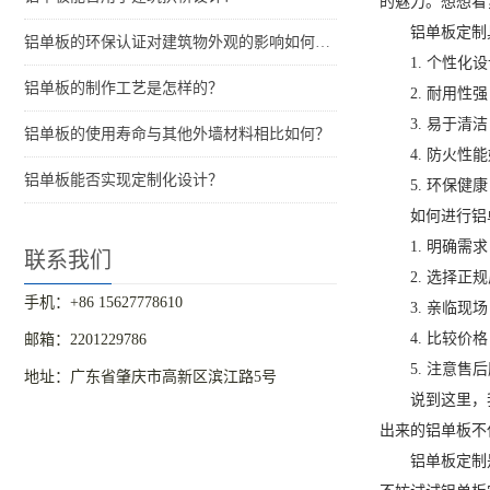
的魅力。想想看
铝单板定制
铝单板的环保认证对建筑物外观的影响如何评估？
1. 个性
铝单板的制作工艺是怎样的？
2. 耐用
3. 易于
铝单板的使用寿命与其他外墙材料相比如何？
4. 防火
铝单板能否实现定制化设计？
5. 环保
如何进行铝
1. 明确
联系我们
2. 选择
手机：+86 15627778610
3. 亲临
4. 比较
邮箱：2201229786
5. 注意
地址：广东省肇庆市高新区滨江路5号
说到这里，
出来的铝单板不
铝单板定制