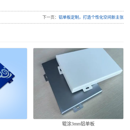
下一页：
铝单板定制，打造个性化空间新主张
板
辊涂3mm铝单板