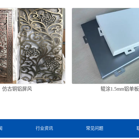
仿古铜铝屏风
辊涂1.5mm铝单
闻
行业资讯
常见问题