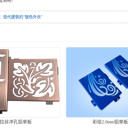
定制吧！
：现代建筑的“银色外衣”
拉丝冲孔铝单板
彩绘2.0mm铝单