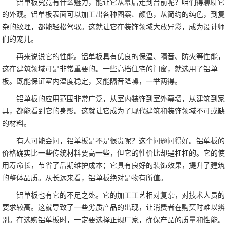
铝单板究竟有什么魅力，能让它从幕后走到台前呢？咱们得聊聊它
的外观。铝单板表面可以加工出各种图案、颜色，从简约的纯色，到复
杂的纹理，都能轻松驾驭。这就让它在装饰领域大放异彩，成为设计师
们的宠儿。
再来说说它的性能。铝单板具有优良的保温、隔音、防火等性能，
这在建筑领域可是非常重要的。一些高档住宅的门窗，就选用了铝单
板。既能保证室内温度稳定，又能隔音降噪，一举两得。
铝单板的应用范围非常广泛，从室内装饰到室外幕墙，从建筑到家
具，都能看到它的身影。这就让它成为了现代建筑和装饰领域不可或缺
的材料。
有人可能会问，铝单板是不是很贵呢？这个问题问得好。铝单板的
价格确实比一些传统材料要高一些，但它的性价比却是杠杠的。它的使
用寿命长，节省了后期维护成本；它具有良好的装饰效果，提升了建筑
的整体品质。从长远来看，铝单板绝对是物有所值。
铝单板也有它的不足之处。它的加工工艺相对复杂，对技术人员的
要求较高。这就导致了一些劣质产品的出现，让消费者在购买时难以辨
别。在选购铝单板时，一定要选择正规厂家，确保产品的质量和性能。