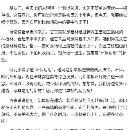
朋友们，今天咱们来聊聊一个看似普通，实则不简单的家伙——
铝
单板
。这玩意儿，你可能觉得就是装修里的小角色，但今天，我要给它
唱个赞歌，因为它可能比你想象中的要牛气多了！
得说说铝单板的来头。它其实就是铝材经过特殊工艺加工而成的一
种板材，看起来平平无奇，但它背后可是藏着不少门道。咱们得先从它
的原材料说起，铝——这可是地球上最轻的金属之一，而且它还超级耐
用，不怕腐蚀，不怕风吹雨打。铝单板一出生，就带着“环保耐用”的标
签。
但别小看了这“环保耐用”，这可是铝单板逆袭的两大法宝。环保。
咱们都知道，现在全球都在倡导绿色发展，而铝单板正好符合这一理
念。它可以回收再利用，减少对环境的负担。想想看，我们身边有多少
建筑、家具是用的铝材？这可都是铝单板的功劳啊！
再来说说耐用。铝单板在建筑、装饰领域的应用越来越广泛，原因
就在于它的耐久性。一些高端的商业空间，它们的墙面、吊顶就用了铝
单板。不仅美观大方，而且经久耐用，一用就是几十年，这得多省心
啊！