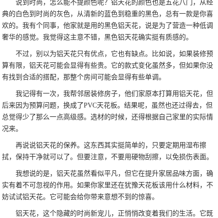
说到时尚，怎么能不提颜色呢？铝天花的颜色也是五花八门，从经
典的白色到时尚的灰色，从清新的蓝色到稳重的黑色，总有一款是你喜
欢的。我有个同事，他家就是用的黑色铝天花，说是为了营造一种低调
奢华的感觉。我觉得这主意不错，黑色铝天花确实挺有质感的。
不过，别以为铝天花只有优点，它也有缺点。比如说，如果装修预
算有限，铝天花可能会显得有些贵。它的款式变化虽然多，但如果你没
有找到合适的搭配，那整个房间可能会显得有些单调。
我记得有一次，我帮邻居装修房子，他们家原本打算用铝天花，但
后来因为预算问题，换成了PVC天花板。结果呢，虽然也还过得去，但
总觉得少了那么一点高级感。选材的时候，还得根据自己家里的实际情
况来。
再说说铝天花的保养。这东西其实挺简单的，只要定期用湿布擦
拭，保持干净就可以了。但要注意，不要用硬物刮擦，以免损伤表面。
我想说的是，铝天花虽然看似平凡，但它在提升家居品味方面，确
实有着不可忽视的作用。如果你家里还在犹豫天花板该用什么材料，不
妨试试铝天花。它可能会给你带来意想不到的惊喜。
铝天花，这个隐藏的时尚新宠儿，正悄悄改变着我们的生活。它既