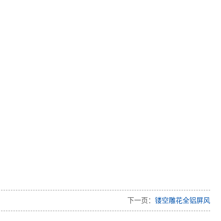
下一页：
镂空雕花全铝屏风